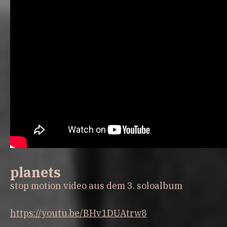
planets
stop motion video aus dem 3. soloalbum
https://youtu.be/BHv1DUAtrw8