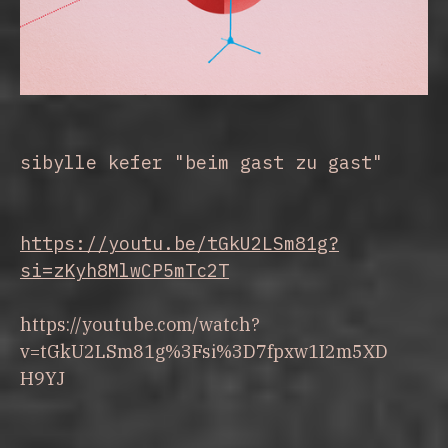
sibylle kefer "beim gast zu gast"

https://youtu.be/tGkU2LSm81g?
si=zKyh8MlwCP5mTc2T
https://youtube.com/watch?
v=tGkU2LSm81g%3Fsi%3D7fpxw1I2m5XD
H9YJ