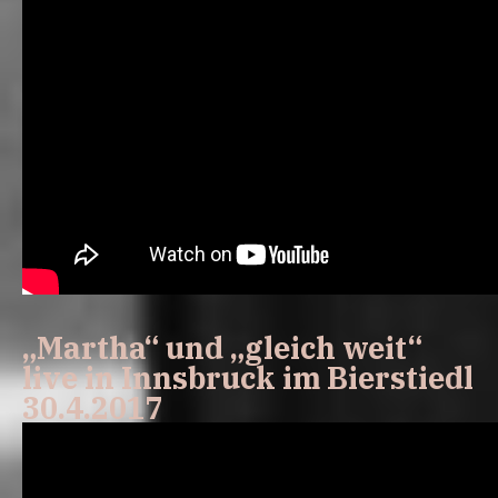
„Martha“ und „gleich weit“
live in Innsbruck im Bierstiedl
30.4.2017