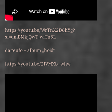
https://youtu.be/WrTnX2D6hYg?
si=dmBMkjQwT-wiTn3L
da teufö – album „hoid“
https://youtu.be/2IVMXb–whw