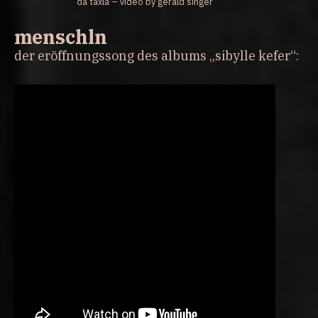
da taxla – video by gerald singer
menschln
der eröffnungssong des albums „sibylle kefer“: