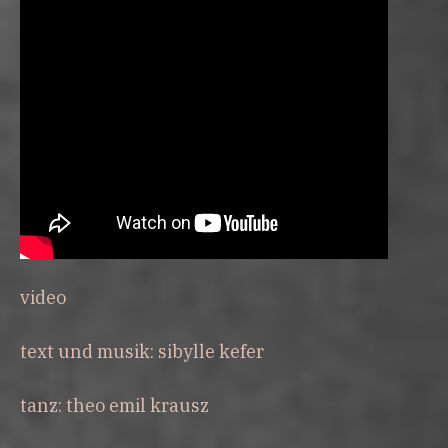
video
text und musik: sibylle kefer
tanz: theo emil krausz